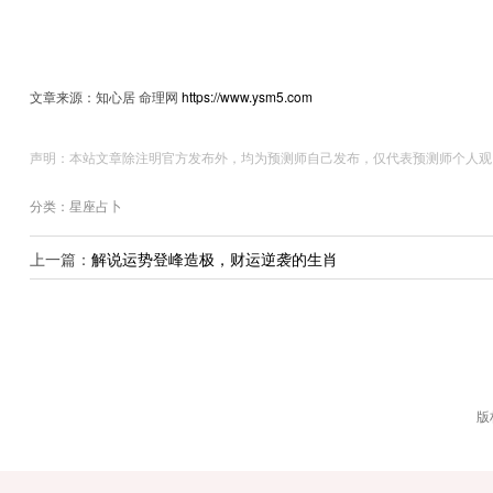
文章来源：知心居 命理网
https://www.ysm5.com
声明：本站文章除注明官方发布外，均为预测师自己发布，仅代表预测师个人观
分类：星座占卜
上一篇：
解说运势登峰造极，财运逆袭的生肖
版