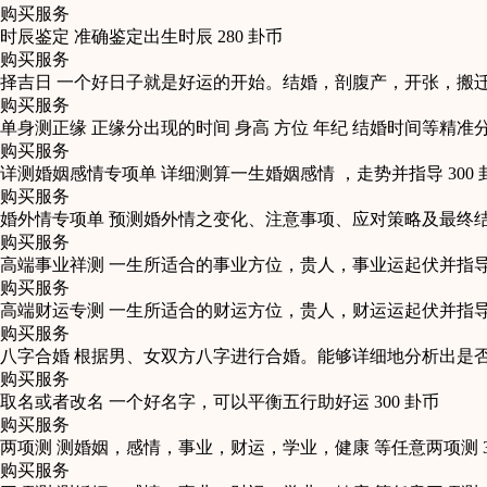
购买服务
时辰鉴定
准确鉴定出生时辰
280
卦币
购买服务
择吉日
一个好日子就是好运的开始。结婚，剖腹产，开张，搬
购买服务
单身测正缘
正缘分出现的时间 身高 方位 年纪 结婚时间等精准
购买服务
详测婚姻感情专项单
详细测算一生婚姻感情 ，走势并指导
300
购买服务
婚外情专项单
预测婚外情之变化、注意事项、应对策略及最终
购买服务
高端事业祥测
一生所适合的事业方位，贵人，事业运起伏并指
购买服务
高端财运专测
一生所适合的财运方位，贵人，财运运起伏并指
购买服务
八字合婚
根据男、女双方八字进行合婚。能够详细地分析出是
购买服务
取名或者改名
一个好名字，可以平衡五行助好运
300
卦币
购买服务
两项测
测婚姻，感情，事业，财运，学业，健康 等任意两项测
购买服务